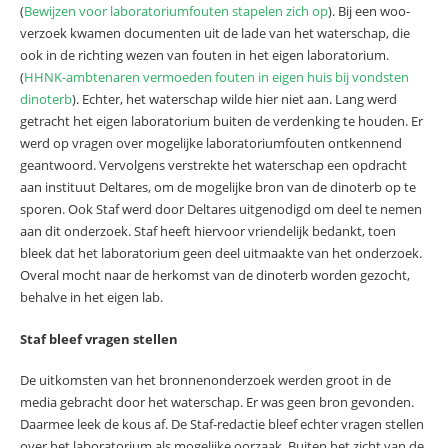
(
Bewijzen voor laboratoriumfouten stapelen zich op
). Bij een woo-
verzoek kwamen documenten uit de lade van het waterschap, die
ook in de richting wezen van fouten in het eigen laboratorium.
(
HHNK-ambtenaren vermoeden fouten in eigen huis bij vondsten
dinoterb
). Echter, het waterschap wilde hier niet aan. Lang werd
getracht het eigen laboratorium buiten de verdenking te houden. Er
werd op vragen over mogelijke laboratoriumfouten ontkennend
geantwoord. Vervolgens verstrekte het waterschap een opdracht
aan instituut Deltares, om de mogelijke bron van de dinoterb op te
sporen. Ook Staf werd door Deltares uitgenodigd om deel te nemen
aan dit onderzoek. Staf heeft hiervoor vriendelijk bedankt, toen
bleek dat het laboratorium geen deel uitmaakte van het onderzoek.
Overal mocht naar de herkomst van de dinoterb worden gezocht,
behalve in het eigen lab.
Staf bleef vragen stellen
De uitkomsten van het bronnenonderzoek werden groot in de
media gebracht door het waterschap. Er was geen bron gevonden.
Daarmee leek de kous af. De Staf-redactie bleef echter vragen stellen
over het laboratorium als mogelijke oorzaak. Buiten het zicht van de