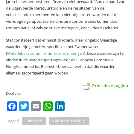
jaren te herbemonsteren. Deze zijn niet bewaard. “Aan de hand van
de uitgevoerde literatuurstudie en de resultaten van de
verschillende experimenten kan niet uitgesloten worden dat de
verhoogde gerapporteerde dinoterb concentraties komen door
contaminatie, of vals positieve metingen”, concludeert Deltares.
Staf constateert dat er naast dinoterb, meer ongeloofwaardige
waarden zijn gemeten, specifiek in het Zwanenwater
(
Waterlaboratorium rommelt met metingen
). Deze waarden zijn te
vinden in de waterrapportages voor de Europese Commissie.
Hoogheemraad Jos Beemsterboer laat weten dat die waarden
allemaal gecorrigeerd gaan worden.
Print deze pagina
Deel via:
F
T
E
W
Li
a
w
m
h
n
Tagged
Dinoterb
Laboratoriumfout
c
itt
ai
at
k