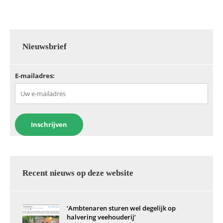
e
er
l
s
e
b
A
dI
o
p
n
o
p
Nieuwsbrief
k
E-mailadres:
Recent nieuws op deze website
‘Ambtenaren sturen wel degelijk op
halvering veehouderij’