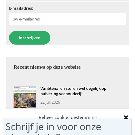
k
E-mailadres:
Recent nieuws op deze website
‘Ambtenaren sturen wel degelijk op
halvering veehouderij’
22 juli 2026
Voorbeeldboeren bedolven onder de
Beheer cookie toestemming
subsidies
Om de beste ervaringen te bieden, gebruiken wij technologieën zoals
21 juli 2026
cookies om informatie over je apparaat op te slaan en/of te raadplegen.