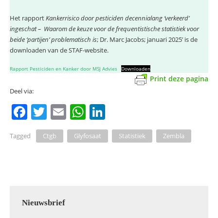
Het rapport
Kankerrisico door pesticiden decennialang ‘verkeerd’
ingeschat – Waarom de keuze voor de frequentistische statistiek voor
beide ‘partijen’ problematisch is
; Dr. Marc Jacobs; januari 2025’ is de
downloaden van de STAF-website.
Rapport Pesticiden en Kanker door MSJ Advies
Downloaden
Print deze pagina
Deel via:
F
T
E
W
Li
a
w
m
h
n
Tagged
Ctgb
Glyfosaat
Statistiek
Zembla
c
itt
ai
at
k
e
er
l
s
e
b
A
dI
o
p
n
o
p
Nieuwsbrief