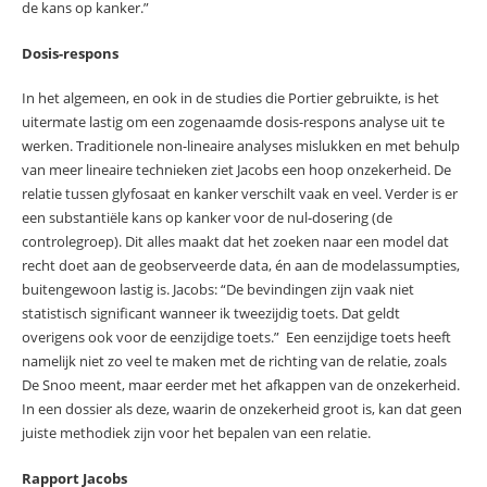
de kans op kanker.”
Dosis-respons
In het algemeen, en ook in de studies die Portier gebruikte, is het
uitermate lastig om een zogenaamde dosis-respons analyse uit te
werken. Traditionele non-lineaire analyses mislukken en met behulp
van meer lineaire technieken ziet Jacobs een hoop onzekerheid. De
relatie tussen glyfosaat en kanker verschilt vaak en veel. Verder is er
een substantiële kans op kanker voor de nul-dosering (de
controlegroep). Dit alles maakt dat het zoeken naar een model dat
recht doet aan de geobserveerde data, én aan de modelassumpties,
buitengewoon lastig is. Jacobs: “De bevindingen zijn vaak niet
statistisch significant wanneer ik tweezijdig toets. Dat geldt
overigens ook voor de eenzijdige toets.” Een eenzijdige toets heeft
namelijk niet zo veel te maken met de richting van de relatie, zoals
De Snoo meent, maar eerder met het afkappen van de onzekerheid.
In een dossier als deze, waarin de onzekerheid groot is, kan dat geen
juiste methodiek zijn voor het bepalen van een relatie.
Rapport Jacobs