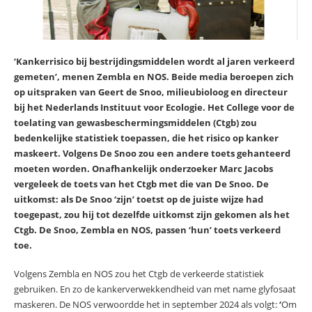
‘Kankerrisico bij bestrijdingsmiddelen wordt al jaren verkeerd
gemeten’, menen Zembla en NOS. Beide media beroepen zich
op uitspraken van Geert de Snoo, milieubioloog en directeur
bij het Nederlands Instituut voor Ecologie. Het College voor de
toelating van gewasbeschermingsmiddelen (Ctgb) zou
bedenkelijke statistiek toepassen, die het risico op kanker
maskeert. Volgens De Snoo zou een andere toets gehanteerd
moeten worden. Onafhankelijk onderzoeker Marc Jacobs
vergeleek de toets van het Ctgb met die van De Snoo. De
uitkomst: als De Snoo ‘zijn’ toetst op de juiste wijze had
toegepast, zou hij tot dezelfde uitkomst zijn gekomen als het
Ctgb. De Snoo, Zembla en NOS, passen ‘hun’ toets verkeerd
toe.
Volgens Zembla en NOS zou het Ctgb de verkeerde statistiek
gebruiken. En zo de kankerverwekkendheid van met name glyfosaat
maskeren. De NOS verwoordde het in september 2024 als volgt:
‘
Om