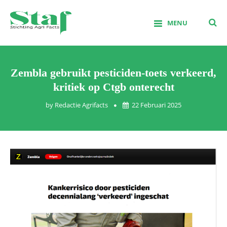
Skip
to
MENU
content
Stichting Agrifacts
Zembla gebruikt pesticiden-toets verkeerd,
kritiek op Ctgb onterecht
by
Redactie Agrifacts
22 Februari 2025