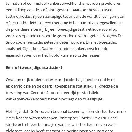
te meten of een middel kankerverwekkend is, worden proefdieren
een tijdlang aan de stof blootgesteld. Daarvoor bestaan twee
testmethodes. Bij een eenzijdige testmethode wordt alleen gemeten
of het middel leidt tot een toename in het aantal ziektegevallen bij
de proefdieren, terwijl bij een tweezijdige testmethode zowel op
voor- als op nadelen voor de gezondheid wordt getest.’ Volgens De
Snoo zou er éénzijdig getest moeten worden. En niet tweezijdig,
zoals het Ctgb doet. Daarmee zouden kankerverwekkende
eigenschappen over het hoofd kunnen worden gezien.
Eén- of tweezijdige statistiek?
Onafhankelijk onderzoeker Marc Jacobs is gespecialiseerd in de
epidemiologie en de daarbij toegepaste statistiek. Hij checkte de
bewering van Geert de Snoo, dat éénzijdige statistiek
kankerverwekkendheid beter blootlegt dan tweezijdige.
Het blijkt dat De Snoo zich bovenal baseert op één studie: die van de
Amerikaanse wetenschapper Christopher Portier uit 2020. Deze
studie betreft een heranalyse van historische dierproeven voor
glyfosaat. Jacobs heeft getracht de bevindingen van Portier te