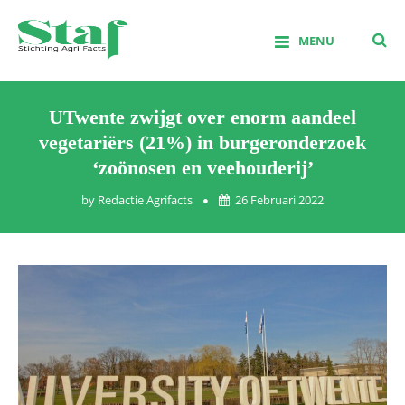
Skip
to
MENU
content
Stichting Agrifacts
UTwente zwijgt over enorm aandeel
vegetariërs (21%) in burgeronderzoek
‘zoönosen en veehouderij’
by
Redactie Agrifacts
26 Februari 2022