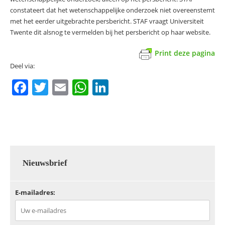
constateert dat het wetenschappelijke onderzoek niet overeenstemt
met het eerder uitgebrachte persbericht. STAF vraagt Universiteit
Twente dit alsnog te vermelden bij het persbericht op haar website.
Print deze pagina
Deel via:
F
T
E
W
Li
a
w
m
h
n
c
itt
ai
at
k
e
er
l
s
e
b
A
dI
o
p
n
Nieuwsbrief
o
p
E-mailadres:
k