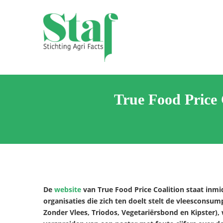
Skip
to
content
Stichting Agrifacts
Website Stichting Agrifacts
True Food Price 
De
website
van True Food Price Coalition staat inmi
organisaties die zich ten doelt stelt de vleesconsu
Zonder Vlees, Triodos, Vegetariërsbond en Kipster),