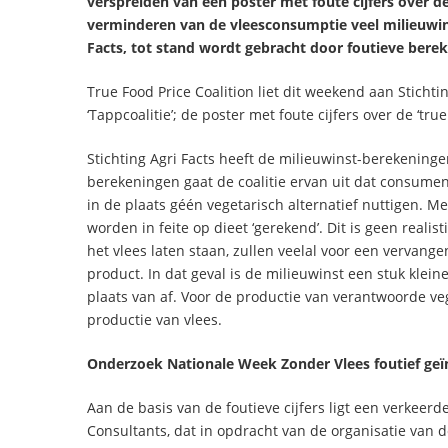
verspreiden van een poster met foute cijfers over de 
verminderen van de vleesconsumptie veel milieuwins
Facts, tot stand wordt gebracht door foutieve bere
True Food Price Coalition liet dit weekend aan Sticht
‘Tappcoalitie’; de poster met foute cijfers over de ‘true 
Stichting Agri Facts heeft de milieuwinst-berekeningen
berekeningen gaat de coalitie ervan uit dat consume
in de plaats géén vegetarisch alternatief nuttigen.
worden in feite op dieet ‘gerekend’. Dit is geen real
het vlees laten staan, zullen veelal voor een vervange
product. In dat geval is de milieuwinst een stuk klei
plaats van af. Voor de productie van verantwoorde ve
productie van vlees.
Onderzoek Nationale Week Zonder Vlees foutief geï
Aan de basis van de foutieve cijfers ligt een verkeer
Consultants, dat in opdracht van de organisatie van 