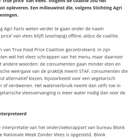
‘true price’ van vlees. Volgens de coalitie zou het
t opleveren. Een milieuwinst die, volgens Stichting Agri
keningen.
ing Agri Facts weten verder te gaan onder de naam
price’ van vlees blijft (voorlopig) offline, aldus de coalitie.
 van True Food Price Coalition gecontroleerd. In zijn
nten wél het vlees schrappen van het menu, maar daarvoor
 Met andere woorden: de consumenten gaan minder eten en
istische weergave van de praktijk meent STAF, consumenten die
nd alternatief kiezen, bijvoorbeeld voor een vegetarisch
ner of verdwenen. Het waterverbruik neemt dan zelfs toe in
getarische vleesvervanging is meer water nodig dan voor de
nterpreteerd
de interpretatie van het onderzoeksrapport van bureau Blonk
de Nationale Week Zonder Vlees is opgesteld. Blonk