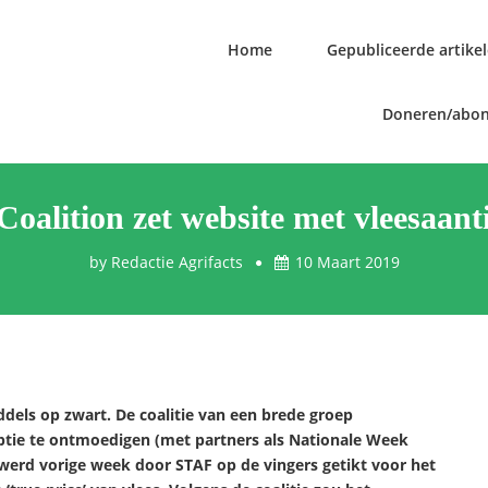
Home
Gepubliceerde artike
Doneren/abo
Coalition zet website met vleesaant
by
Redactie Agrifacts
10 Maart 2019
ddels op zwart. De coalitie van een brede groep
mptie te ontmoedigen (met partners als Nationale Week
 werd vorige week door STAF op de vingers getikt voor het