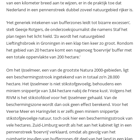
van een kilometer breed aan te wijzen, er in de praktijk toe dat
Nederland in een pennenstreek dubbel zoveel natuurgebied rijker is.
‘Het generiek intekenen van bufferzones leidt tot bizarre excessen’,
stelt Geesje Rotgers, de onderzoeksjournalist die namens Staf het
plan tegen het licht hield. ‘Zo wordt het natuurgebied
Lieftinghsbroek in Groningen in een klap tien keer zo groot. Rondom
het gebied van 20 hectare komt een nagenoeg ‘boervrije’ buffer met
een totale oppervlakte van 200 hectare.’
Om het IJsselmeer, een van de grootste Natura 2000-gebieden, ligt
een beschermingsstrook ingetekend van in totaal zo’n 28.000
hectare. Het IJsselmeer is niet stikstofgevoelig, behoudens een
miniem snippertje van 3,84 hectare nabij de Friese kust. Volgens het
RIVM is het stikstofdoel voor het IJsselmeer gehaald. Van de
beschermingszone wordt dan ook geen effect berekend. Voor het
Veerse Meer en Haringvliet is er zelfs geen miniem snippertje
stikstofgevoelige natuur, toch ook hier een beschermingsstrook van
vele hectares. Zuid-Limburg wordt als het aan het kabinet ligt in een
pennenstreek ‘boervrij’ verklaard, omdat als gevolg van het
ruimhartig invullen van bufferzones dit deel van het land in een klap