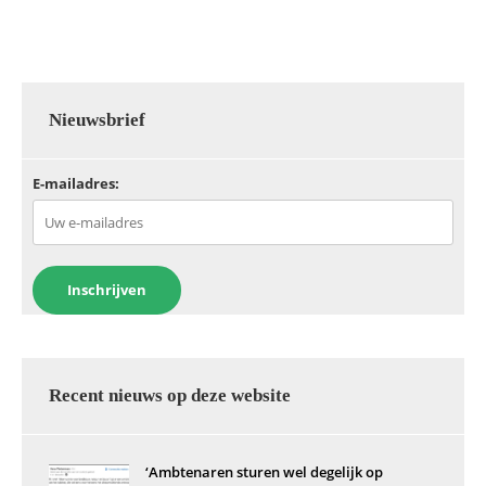
c
itt
ai
at
k
e
er
l
s
e
b
A
dI
o
p
n
Nieuwsbrief
o
p
E-mailadres:
k
Recent nieuws op deze website
‘Ambtenaren sturen wel degelijk op