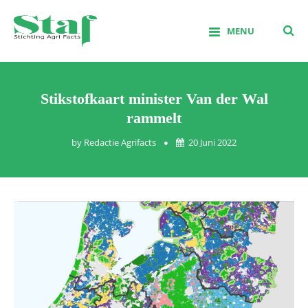
Skip
to
MENU
content
Stichting Agrifacts
Stikstofkaart minister Van der Wal
rammelt
by
Redactie Agrifacts
20 Juni 2022