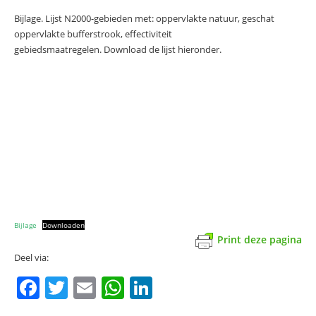
Bijlage. Lijst N2000-gebieden met: oppervlakte natuur, geschat
oppervlakte bufferstrook, effectiviteit
gebiedsmaatregelen. Download de lijst hieronder.
Bijlage
Downloaden
Print deze pagina
Deel via:
F
T
E
W
Li
a
w
m
h
n