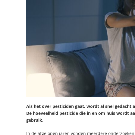
Als het over pesticiden gaat, wordt al snel gedach
De hoeveelheid pesticide die in en om huis wordt aa
gebruik.
In de afgelopen jaren vonden meerdere onderzoeken p