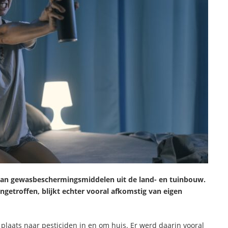
t aan gewasbeschermingsmiddelen uit de land- en tuinbouw.
ngetroffen, blijkt echter vooral afkomstig van eigen
laats naar pesticiden in en om huis. Er werd daarin vooral