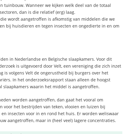
 en tuinbouw. Wanneer we kijken welk deel van de totaal
ctoren, dan is die relatief (erg) laag.
e die wordt aangetroffen is afkomstig van middelen die we
ten bij huisdieren en tegen insecten en ongedierte in en om
iden in Nederlandse en Belgische slaapkamers. Voor dit
rzoek is uitgevoerd door Velt, een vereniging die zich inzet
g is volgens Velt de ongerustheid bij burgers over het
riërs. In het onderzoeksrapport staan alleen de hoogst
l slaapkamers waarin het middel is aangetroffen.
lheden worden aangetroffen, dan gaat het vooral om
 voor het bestrijden van teken, vlooien en luizen bij
 en insecten voor in en rond het huis. Er worden weliswaar
ouw aangetroffen, maar in (heel veel) lagere concentraties.