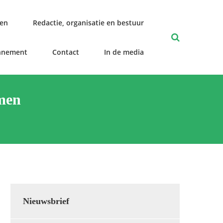
len
Redactie, organisatie en bestuur
nnement
Contact
In de media
men
Nieuwsbrief