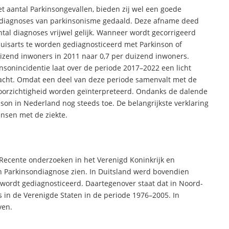
et aantal Parkinsongevallen, bieden zij wel een goede
we diagnoses van parkinsonisme gedaald. Deze afname deed
ntal diagnoses vrijwel gelijk. Wanneer wordt gecorrigeerd
 huisarts te worden gediagnosticeerd met Parkinson of
uizend inwoners in 2011 naar 0,7 per duizend inwoners.
nsonincidentie laat over de periode 2017–2022 een licht
slacht. Omdat een deel van deze periode samenvalt met de
oorzichtigheid worden geïnterpreteerd. Ondanks de dalende
son in Nederland nog steeds toe. De belangrijkste verklaring
nsen met de ziekte.
. Recente onderzoeken in het Verenigd Koninkrijk en
 Parkinsondiagnose zien. In Duitsland werd bovendien
d wordt gediagnosticeerd. Daartegenover staat dat in Noord-
 in de Verenigde Staten in de periode 1976–2005. In
ven.