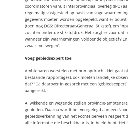
coördinatoren vanuit interprovinciaal overleg (IPO) 
regelmatig vastgesteld op basis van vage waarneming
gegevens moeten worden opgelepeld, want er bouwt zi
(toen nog DGS: Directoraat-Generaal Stikstof), om ‘in
zuchten onder de stikstofdruk. Het zorgt er voor dat 
wanneer zijn waarnemingen ‘voldoende objectief’? En
zwaar meewegen’.
Voeg gebiedsexpert toe
Ambtenaren worstelen met hun opdracht. Het gaat niet 
bestaande rapportages), ook moeten landelijke observ
dat? “Ga daarover in gesprek met een ‘gebiedsexpert’ e
aangereikt.
Al wikkende en wegende stellen provincie-ambtenare
gebieden. Daarna wordt het voorgelegd aan een ‘voort
gebiedsverkenning van het Fochteloërveen reageert die 
alle informatie die beschikbaar is, in beeld hebt. Het i