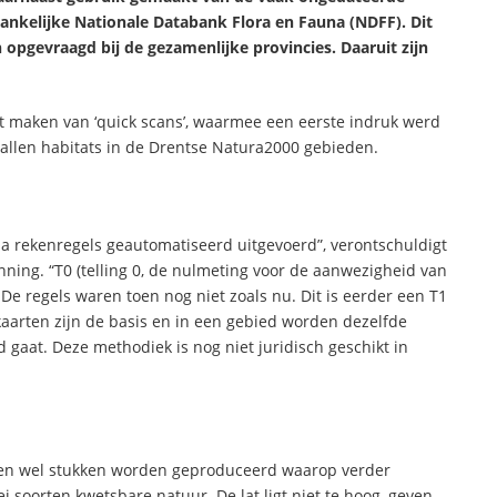
egankelijke Nationale Databank Flora en Fauna (NDFF). Dit
n opgevraagd bij de gezamenlijke provincies. Daaruit zijn
et maken van ‘quick scans’, waarmee een eerste indruk werd
tallen habitats in de Drentse Natura2000 gebieden.
ia rekenregels geautomatiseerd uitgevoerd”, verontschuldigt
ning. “T0 (telling 0, de nulmeting voor de aanwezigheid van
 De regels waren toen nog niet zoals nu. Dit is eerder een T1
kaarten zijn de basis en in een gebied worden dezelfde
d gaat. Deze methodiek is nog niet juridisch geschikt in
ten wel stukken worden geproduceerd waarop verder
 soorten kwetsbare natuur. De lat ligt niet te hoog, geven