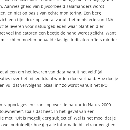
aan. Aanwezigheid van bijvoorbeeld salamanders wordt
en, en niet op basis van echte monitoring. Een berg
ch een tijdsdruk op, vooral vanuit het ministerie van LNV
put’ te leveren voor natuurgebieden waar plant en dier
met veel indicatoren een beetje de hand wordt gelicht. Want,
 misschien moeten bepaalde lastige indicatoren ‘iets minder
alleen om het leveren van data ‘vanuit het veld’ (al
aties over het milieu lokaal worden doorvertaald. Hoe doe je
n vul dat vervolgens lokaal in,” zo wordt vanuit het IPO
n rapportages en scans op over de natuur in Natura2000
ouwnemer’, zoals dat heet. In het geval van een
met: “Dit is mogelijk erg subjectief. Wel is het mooi dat je
s wel onduidelijk hoe (je) alle informatie bij elkaar veegt en