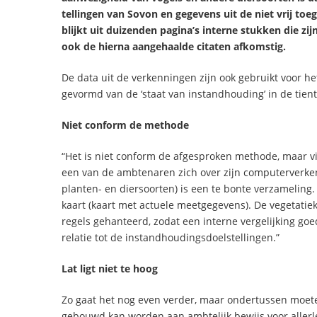
tellingen van Sovon en gegevens uit de niet vrij to
blijkt uit duizenden pagina’s interne stukken die zij
ook de hierna aangehaalde citaten afkomstig.
De data uit de verkenningen zijn ook gebruikt voor h
gevormd van de ‘staat van instandhouding’ in de tien
Niet conform de methode
“Het is niet conform de afgesproken methode, maar v
een van de ambtenaren zich over zijn computerverken
planten- en diersoorten) is een te bonte verzameling.
kaart (kaart met actuele meetgegevens). De vegetatie
regels gehanteerd, zodat een interne vergelijking goe
relatie tot de instandhoudingsdoelstellingen.”
Lat ligt niet te hoog
Zo gaat het nog even verder, maar ondertussen moe
gebouwd kan worden aan ambtelijk bewijs voor allerlei