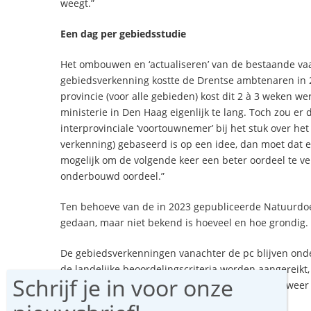
weegt.”
Een dag per gebiedsstudie
Het ombouwen en ‘actualiseren’ van de bestaande va
gebiedsverkenning kostte de Drentse ambtenaren in 
provincie (voor alle gebieden) kost dit 2 à 3 weken we
ministerie in Den Haag eigenlijk te lang. Toch zou e
interprovinciale ‘voortouwnemer’ bij het stuk over het
verkenning) gebaseerd is op een idee, dan moet dat 
mogelijk om de volgende keer een beter oordeel te ve
onderbouwd oordeel.”
Ten behoeve van de in 2023 gepubliceerde Natuurdoel
gedaan, maar niet bekend is hoeveel en hoe grondig.
De gebiedsverkenningen vanachter de pc blijven ond
de landelijke beoordelingscriteria worden aangereikt, 
natuurgebieden, en hoe de uitkomsten daarvan wee
gebiedsprocessen in de provincie.