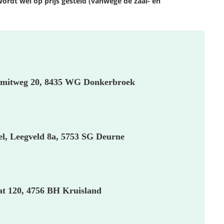
wordt wel op prijs gesteld (vanwege de zaal- en
. Smitweg 20, 8435 WG Donkerbroek
el, Leegveld 8a, 5753 SG Deurne
at 120, 4756 BH
Kruisland