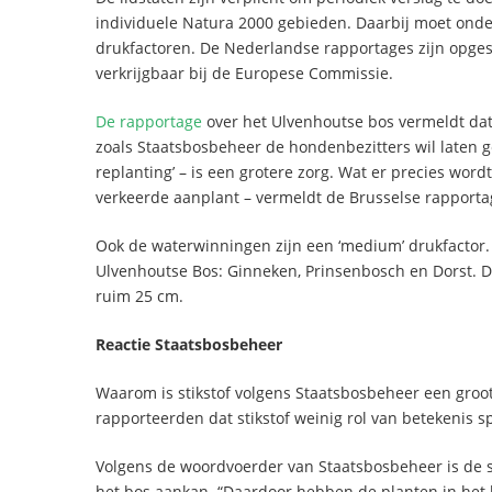
individuele Natura 2000 gebieden. Daarbij moet ond
drukfactoren. De Nederlandse rapportages zijn opg
verkrijgbaar bij de Europese Commissie.
De rapportage
over het Ulvenhoutse bos vermeldt dat s
zoals Staatsbosbeheer de hondenbezitters wil laten g
replanting’ – is een grotere zorg. Wat er precies word
verkeerde aanplant – vermeldt de Brusselse rapportag
Ook de waterwinningen zijn een ‘medium’ drukfactor. 
Ulvenhoutse Bos: Ginneken, Prinsenbosch en Dorst. D
ruim 25 cm.
Reactie Staatsbosbeheer
Waarom is stikstof volgens Staatsbosbeheer een groo
rapporteerden dat stikstof weinig rol van betekenis 
Volgens de woordvoerder van Staatsbosbeheer is de s
het bos aankan. “Daardoor hebben de planten in het b