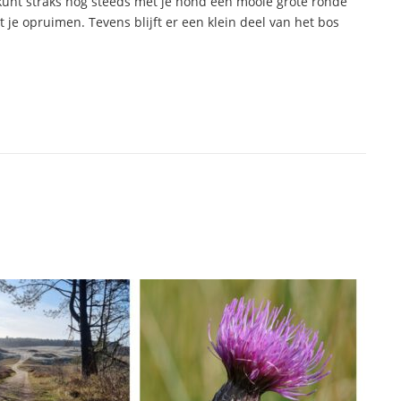
kunt straks nog steeds met je hond een mooie grote ronde
je opruimen. Tevens blijft er een klein deel van het bos