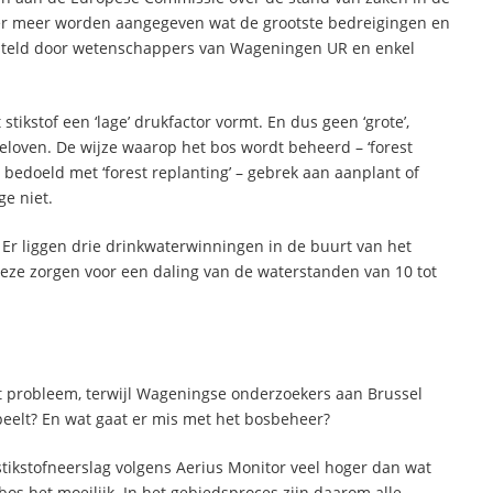
er meer worden aangegeven wat de grootste bedreigingen en
esteld door wetenschappers van Wageningen UR en enkel
tikstof een ‘lage’ drukfactor vormt. En dus geen ‘grote’,
eloven. De wijze waarop het bos wordt beheerd – ‘forest
t bedoeld met ‘forest replanting’ – gebrek aan aanplant of
e niet.
Er liggen drie drinkwaterwinningen in de buurt van het
eze zorgen voor een daling van de waterstanden van 10 tot
t probleem, terwijl Wageningse onderzoekers aan Brussel
speelt? En wat gaat er mis met het bosbeheer?
tikstofneerslag volgens Aerius Monitor veel hoger dan wat
os het moeilijk. In het gebiedsproces zijn daarom alle