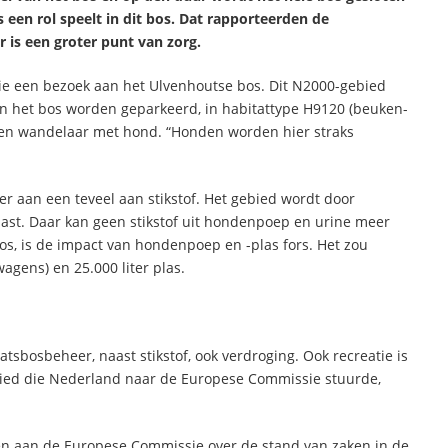
 een rol speelt in dit bos. Dat rapporteerden de
 is een groter punt van zorg.
tie een bezoek aan het Ulvenhoutse bos. Dit N2000-gebied
in het bos worden geparkeerd, in habitattype H9120 (beuken-
 een wandelaar met hond. “Honden worden hier straks
er aan een teveel aan stikstof. Het gebied wordt door
ast. Daar kan geen stikstof uit hondenpoep en urine meer
os, is de impact van hondenpoep en -plas fors. Het zou
wagens) en 25.000 liter plas.
atsbosbeheer, naast stikstof, ook verdroging. Ook recreatie is
ebied die Nederland naar de Europese Commissie stuurde,
doen aan de Europese Commissie over de stand van zaken in de