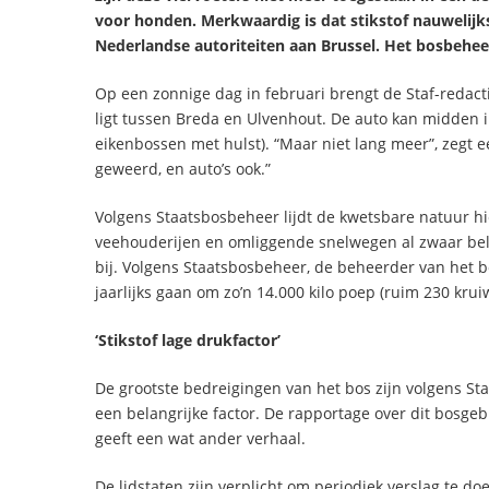
voor honden. Merkwaardig is dat stikstof nauwelijks
Nederlandse autoriteiten aan Brussel. Het bosbeheer
Op een zonnige dag in februari brengt de Staf-redac
ligt tussen Breda en Ulvenhout. De auto kan midden 
eikenbossen met hulst). “Maar niet lang meer”, zegt
geweerd, en auto’s ook.”
Volgens Staatsbosbeheer lijdt de kwetsbare natuur hi
veehouderijen en omliggende snelwegen al zwaar bel
bij. Volgens Staatsbosbeheer, de beheerder van het b
jaarlijks gaan om zo’n 14.000 kilo poep (ruim 230 krui
‘Stikstof lage drukfactor’
De grootste bedreigingen van het bos zijn volgens Sta
een belangrijke factor. De rapportage over dit bosg
geeft een wat ander verhaal.
De lidstaten zijn verplicht om periodiek verslag te 