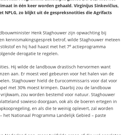
maat in één keer worden gehaald. Virginijus Sinkevi
ĉ
ius,
t NPLG, zo blijkt uit de gespreksnotities die Agrifacts
andbouwminister Henk Staghouwer zijn opwachting bij
 een kennismakingsgesprek betrof, wilde Staghouwer meteen
e
tikstof en hij had haast met het 7
actieprogramma
volgende derogatie te regelen.
ities. Hij wilde de landbouw drastisch hervormen want
nzen aan. Er moest veel gebeuren voor het halen van de
sdoelen. Staghouwer hield de Eurocommissaris voor dat voor
tapel met 30% moest krimpen. Daarbij zou de landbouw
 vrijkwam, zou worden bestemd voor natuur. Staghouwer
latteland sowieso doorgaan, ook als de boeren ertegen in
pkoopregeling, en als die te weinig oplevert, zal worden
 – het Nationaal Programma Landelijk Gebied – paste