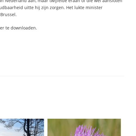
 Nederland aan, maar twijfelde eraan of die wel aansloten
udbaarheid uitte hij zijn zorgen. Het lukte minister
Brussel.
hier te downloaden.