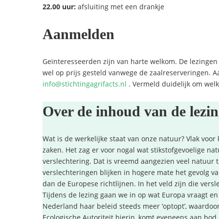
22.00 uur:
afsluiting met een drankje
Aanmelden
Geïnteresseerden zijn van harte welkom. De lezingen z
wel op prijs gesteld vanwege de zaalreserveringen. 
info@stichtingagrifacts.nl
. Vermeld duidelijk om welk
Over de inhoud van de lezi
Wat is de werkelijke staat van onze natuur? Vlak voo
zaken. Het zag er voor nogal wat stikstofgevoelige nat
verslechtering. Dat is vreemd aangezien veel natuur to
verslechteringen blijken in hogere mate het gevolg v
dan de Europese richtlijnen. In het veld zijn die vers
Tijdens de lezing gaan we in op wat Europa vraagt e
Nederland haar beleid steeds meer ‘optopt’, waardoor
Ecologische Autoriteit hierin, komt eveneens aan bod.