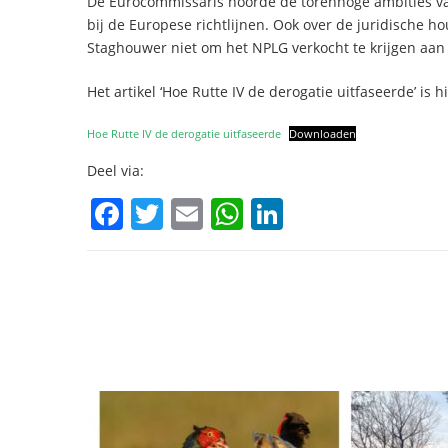
De Eurocommissaris hoorde de torenhoge ambities van
bij de Europese richtlijnen. Ook over de juridische ho
Staghouwer niet om het NPLG verkocht te krijgen aan 
Het artikel ‘Hoe Rutte IV de derogatie uitfaseerde’ is 
Hoe Rutte IV de derogatie uitfaseerde
Downloaden
Deel via:
F
T
E
W
Li
a
w
m
h
n
c
itt
ai
at
k
e
er
l
s
e
b
A
dI
o
p
n
o
p
k