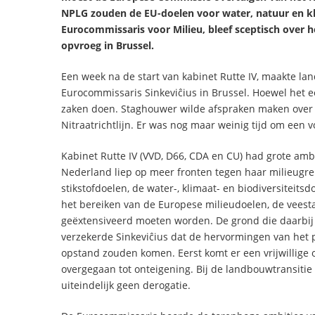
NPLG zouden de EU-doelen voor water, natuur en kli
Eurocommissaris voor Milieu, bleef sceptisch over he
opvroeg in Brussel.
Een week na de start van kabinet Rutte IV, maakte l
Eurocommissaris Sinkeviĉius in Brussel. Hoewel het
zaken doen. Staghouwer wilde afspraken maken over s
Nitraatrichtlijn. Er was nog maar weinig tijd om een 
Kabinet Rutte IV (VVD, D66, CDA en CU) had grote amb
Nederland liep op meer fronten tegen haar milieugre
stikstofdoelen, de water-, klimaat- en biodiversiteit
het bereiken van de Europese milieudoelen, de vees
geëxtensiveerd moeten worden. De grond die daarbij
verzekerde Sinkeviĉius dat de hervormingen van het p
opstand zouden komen. Eerst komt er een vrijwillige o
overgegaan tot onteigening. Bij de landbouwtransitie
uiteindelijk geen derogatie.