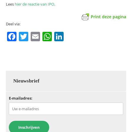
Lees
hier de reactie van IPO
.
Print deze pagina
Deel via:
F
T
E
W
Li
a
w
m
h
n
c
itt
ai
at
k
e
er
l
s
e
b
A
dI
o
p
n
Nieuwsbrief
o
p
E-mailadres:
k