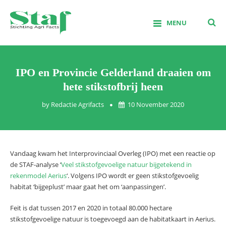
Skip
to
MENU
content
Stichting Agrifacts
IPO en Provincie Gelderland draaien om
hete stikstofbrij heen
by
Redactie Agrifacts
10 November 2020
Vandaag kwam het Interprovinciaal Overleg (IPO) met een reactie op
de STAF-analyse ‘
Veel stikstofgevoelige natuur bijgetekend in
rekenmodel Aerius
‘. Volgens IPO wordt er geen stikstofgevoelig
habitat ‘bijgeplust’ maar gaat het om ‘aanpassingen’.
Feit is dat tussen 2017 en 2020 in totaal 80.000 hectare
stikstofgevoelige natuur is toegevoegd aan de habitatkaart in Aerius.