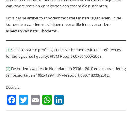
van) zware metalen en tekorten aan essentiële nutriënten.
Dit is het 1e artikel over bodemmonsters in natuurgebieden. In de
komende maanden verschijnen meer artikelen, over andere
aspecten van natuurbodems.
[1]
Soil ecosystem profiling in the Netherlands with ten references
for biological soil quality; RIVM Report 607604009/2008.
[2]
De bodemkwaliteit in Nederland in 2006 – 2010 en de verandering
ten opzichte van 1993-1997; RIVM-rapport 680718003/2012.
Deel via:
F
T
E
W
Li
a
w
m
h
n
c
itt
ai
at
k
e
er
l
s
e