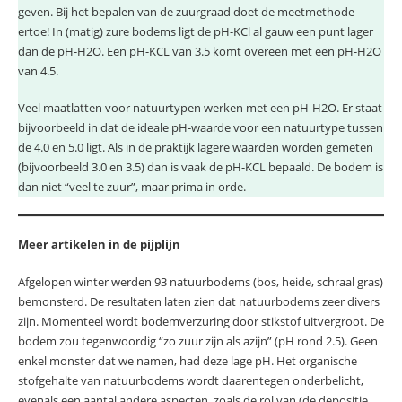
geven. Bij het bepalen van de zuurgraad doet de meetmethode
ertoe! In (matig) zure bodems ligt de pH-KCl al gauw een punt lager
dan de pH-H2O. Een pH-KCL van 3.5 komt overeen met een pH-H2O
van 4.5.
Veel maatlatten voor natuurtypen werken met een pH-H2O. Er staat
bijvoorbeeld in dat de ideale pH-waarde voor een natuurtype tussen
de 4.0 en 5.0 ligt. Als in de praktijk lagere waarden worden gemeten
(bijvoorbeeld 3.0 en 3.5) dan is vaak de pH-KCL bepaald. De bodem is
dan niet “veel te zuur”, maar prima in orde.
Meer artikelen in de pijplijn
Afgelopen winter werden 93 natuurbodems (bos, heide, schraal gras)
bemonsterd. De resultaten laten zien dat natuurbodems zeer divers
zijn. Momenteel wordt bodemverzuring door stikstof uitvergroot. De
bodem zou tegenwoordig “zo zuur zijn als azijn” (pH rond 2.5). Geen
enkel monster dat we namen, had deze lage pH. Het organische
stofgehalte van natuurbodems wordt daarentegen onderbelicht,
evenals een aantal andere aspecten, zoals de rol van (de depositie