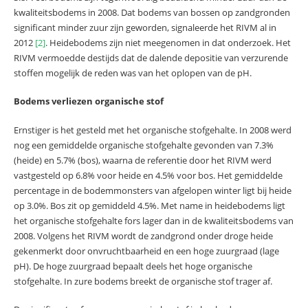
kwaliteitsbodems in 2008. Dat bodems van bossen op zandgronden
significant minder zuur zijn geworden, signaleerde het RIVM al in
2012
[2]
. Heidebodems zijn niet meegenomen in dat onderzoek. Het
RIVM vermoedde destijds dat de dalende depositie van verzurende
stoffen mogelijk de reden was van het oplopen van de pH.
Bodems verliezen organische stof
Ernstiger is het gesteld met het organische stofgehalte. In 2008 werd
nog een gemiddelde organische stofgehalte gevonden van 7.3%
(heide) en 5.7% (bos), waarna de referentie door het RIVM werd
vastgesteld op 6.8% voor heide en 4.5% voor bos. Het gemiddelde
percentage in de bodemmonsters van afgelopen winter ligt bij heide
op 3.0%. Bos zit op gemiddeld 4.5%. Met name in heidebodems ligt
het organische stofgehalte fors lager dan in de kwaliteitsbodems van
2008. Volgens het RIVM wordt de zandgrond onder droge heide
gekenmerkt door onvruchtbaarheid en een hoge zuurgraad (lage
pH). De hoge zuurgraad bepaalt deels het hoge organische
stofgehalte. In zure bodems breekt de organische stof trager af.