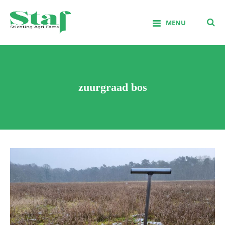
Skip
to
MENU
content
Stichting Agrifacts
zuurgraad bos