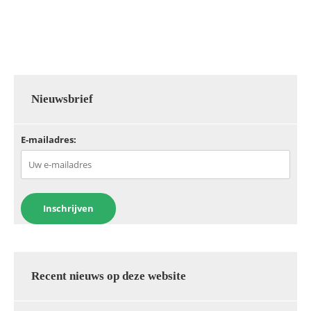
b
A
dI
o
p
n
o
p
k
Nieuwsbrief
E-mailadres:
Recent nieuws op deze website