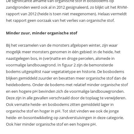
De significante afname van organische stof in bosbodems op
zandgronden werd ook al in 2012 gesignaleerd, zo blijkt uit het RIVM-
rapport van 2012 (heide is toen niet meegenomen). Helaas vermeldt
het rapport geen oorzaak van het verlies van organische stof.
Minder zuur, minder organische stof
Bij het verzamelen van de monsters afgelopen winter, zijn waar
mogelijk meer monsters genomen in één gebied: in de heide, het
naastgelegen bos, in (ver)natte en droge percelen, alsmede in
voormalige landbouwgrond. In figuur 2 zijn de bemonsterde
bodems uitgesplitst naar vegetatietype en historie. De bosbodems
blijken gemiddeld zuurder en bevatten meer organische stof dan de
heidebodems. Onder de bodems met relatief minder organische stof
en een hogere pH bevinden zich de voormalige landbouwgronden.
Deze zijn in alle gevallen verschraald door de toplaag te verwijderen.
Ook vernatte heide- en bosbodems zitten gemiddeld lager in
organische stof en hoger in pH. Tot slot vinden we ook de jonge
heide- en bosontwikkeling op zandverstuivingen in deze categorie.
Ook hier minder organische stof en een hogere pH.