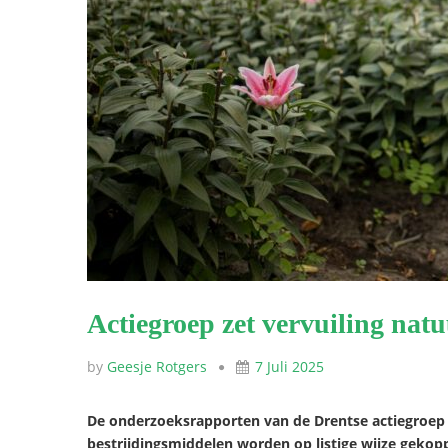
Actiegroep zet vervuiling natuu
by
Geesje Rotgers
7 Juli 2025
De onderzoeksrapporten van de Drentse actiegroep 
bestrijdingsmiddelen worden op listige wijze gekopp