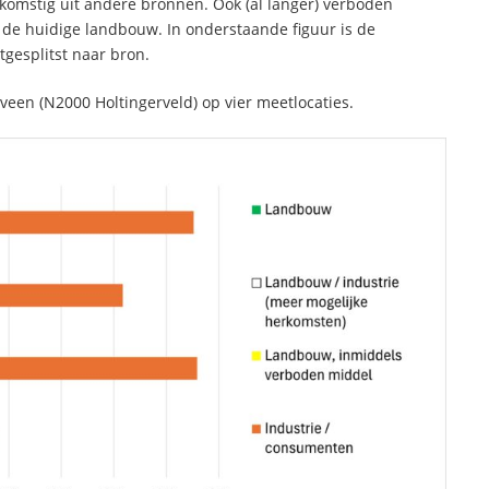
komstig uit andere bronnen. Ook (al langer) verboden
de huidige landbouw. In onderstaande figuur is de
gesplitst naar bron.
rveen (N2000 Holtingerveld) op vier meetlocaties.