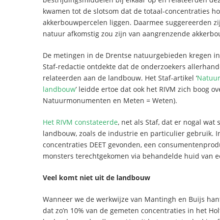
kwamen tot de slotsom dat de totaal-concentraties ho
akkerbouwpercelen liggen. Daarmee suggereerden zij 
natuur afkomstig zou zijn van aangrenzende akkerbo
De metingen in de Drentse natuurgebieden kregen in 
Staf-redactie ontdekte dat de onderzoekers allerhande
relateerden aan de landbouw. Het Staf-artikel ‘
Natuur
landbouw
’ leidde ertoe dat ook het RIVM zich boog ov
Natuurmonumenten en Meten = Weten).
Het RIVM constateerde
, net als Staf, dat er nogal w
landbouw, zoals de industrie en particulier gebruik. 
concentraties DEET gevonden, een consumentenproduc
monsters terechtgekomen via behandelde huid van 
Veel komt niet uit de landbouw
Wanneer we de werkwijze van Mantingh en Buijs hanter
dat zo’n 10% van de gemeten concentraties in het H