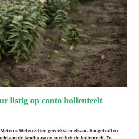
r listig op conto bollenteelt
Meten = Weten zitten gewiekst in elkaar. Aangetroffen
eld aan de landbouw en specifiek de bollenteelt. Zo