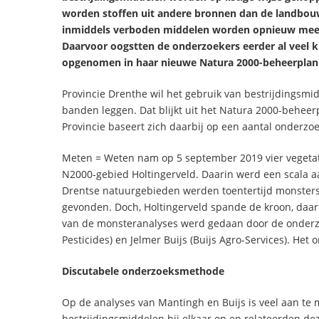
worden stoffen uit andere bronnen dan de landbou
inmiddels verboden middelen worden opnieuw meeg
Daarvoor oogstten de onderzoekers eerder al veel k
opgenomen in haar nieuwe Natura 2000-beheerplan 
Provincie Drenthe wil het gebruik van bestrijdingsm
banden leggen. Dat blijkt uit het Natura 2000-beheer
Provincie baseert zich daarbij op een aantal onderz
Meten = Weten nam op 5 september 2019 vier vegetati
N2000-gebied Holtingerveld. Daarin werd een scala a
Drentse natuurgebieden werden toentertijd monster
gevonden. Doch, Holtingerveld spande de kroon, daa
van de monsteranalyses werd gedaan door de onder
Pesticides) en Jelmer Buijs (Buijs Agro-Services). H
Discutabele onderzoeksmethode
Op de analyses van Mantingh en Buijs is veel aan te 
bestrijdingsmiddelen bij elkaar op en relateerden d