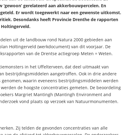
w ‘gewoon’ gerelateerd aan akkerbouwpercelen. En
eteld. Er wordt toegewerkt naar een gewenste uitkomst.
ritiek. Desondanks heeft Provincie Drenthe de rapporten
Holtingerveld.
iddelen uit de landbouw rond Natura 2000 gebieden aan
plan Holtingerveld (werkdocument) van dit voorjaar. De
oeksrapporten van de Drentse actiegroep Meten = Weten.
emonsters in het Uffelterveen, dat deel uitmaakt van
an bestrijdingsmiddelen aangetroffen. Ook in drie andere
s genomen, waarin eveneens bestrijdingsmiddelen werden
r werden de hoogste concentraties gemeten. De beoordeling
zoekers Margriet Mantingh (Mantingh Environment and
et onderzoek vond plaats op verzoek van Natuurmonumenten.
merken. Zij telden de gevonden concentraties van alle
eze aan de afstand tot akkerbouwpercelen. De onderzoekers