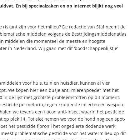
dvat. En bij speciaalzaken en op internet blijkt nog veel
 riskant zijn voor het milieu? De redactie van Staf neemt de
blematische middelen volgens de Bestrijdingsmiddelenatlas
 zijn middelen die momenteel de meeste en hoogste
ter in Nederland. Wij gaan met dit ‘boodschappenlijstje’
smiddelen voor huis, tuin en huisdier, kunnen al vier
opt. We kopen hier een busje anti-mierenpoeder met het
20 in de lijst met grootste probleemstoffen op dit moment.
 pesticide permethrin, tegen kruipende insecten en wespen.
t halen we tevens een flacon anti-insect waarin het pesticide
at op plek 14. Tot slot nemen we voor de hond nog een spot-
doet het pesticide fipronil het ongedierte dodende werk.
t meest problematische pesticide voor het watermilieu op dit