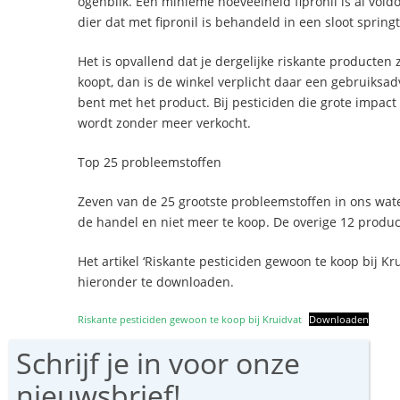
ogenblik. Een minieme hoeveelheid fipronil is al vol
dier dat met fipronil is behandeld in een sloot sprin
Het is opvallend dat je dergelijke riskante producten
koopt, dan is de winkel verplicht daar een gebruiksadv
bent met het product. Bij pesticiden die grote impact 
wordt zonder meer verkocht.
Top 25 probleemstoffen
Zeven van de 25 grootste probleemstoffen in ons water
de handel en niet meer te koop. De overige 12 product
Het artikel ‘Riskante pesticiden gewoon te koop bij K
hieronder te downloaden.
Riskante pesticiden gewoon te koop bij Kruidvat
Downloaden
Deel via:
F
T
E
W
Li