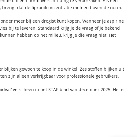
doende om een normoverschrijding te veroorzaken. Als een
gt, brengt dat de fipronilconcentratie meteen boven de norm.
 zonder meer bij een drogist kunt kopen. Wanneer je aspirine
ies bij te leveren. Standaard krijg je de vraag of je bekend
kunnen hebben op het milieu, krijg je die vraag niet. Het
 blijken gewoon te koop in de winkel. Zes stoffen blijken uit
en zijn alleen verkrijgbaar voor professionele gebruikers.
ruidvat’ verscheen in het STAF-blad van december 2025. Het is