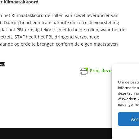
ter Klimaatakkoord
an het Klimaatakkoord de rollen van zowel leverancier van
. Daarbij hoort een transparante en correcte voorstelling
at het PBL ernstig tekort schiet in beide rollen, waar het de
etreft. STAF heeft het PBL dringend verzocht de
mgaande op orde te brengen conform de eigen maatstaven
oad
Print deze pagina
Om de beste
informatie 
deze techno
verwerken. 
nadelige in
Acc