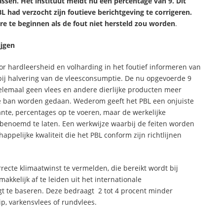
ssen. Het instituut meldt nu een percentage van 9. Dit
L had verzocht zijn foutieve berichtgeving te corrigeren.
e te beginnen als de fout niet hersteld zou worden
.
ijgen
r hardleersheid en volharding in het foutief informeren van
 bij halvering van de vleesconsumptie. De nu opgevoerde 9
elemaal geen vlees en andere dierlijke producten meer
 ban worden gedaan. Wederom geeft het PBL een onjuiste
vante, percentages op te voeren, maar de werkelijke
nbenoemd te laten. Een werkwijze waarbij de feiten worden
appelijke kwaliteit die het PBL conform zijn richtlijnen
recte klimaatwinst te vermelden, die bereikt wordt bij
akkelijk af te leiden uit het internationale
t te baseren. Deze bedraagt 2 tot 4 procent minder
ip, varkensvlees of rundvlees.