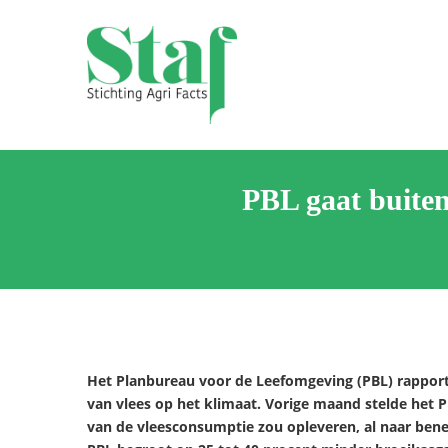
Skip
to
content
Stichting Agrifacts
Website Stichting Agrifacts
PBL gaat buiten
Het Planbureau voor de Leefomgeving (PBL) rapport
van vlees op het klimaat. Vorige maand stelde het P
van de vleesconsumptie zou opleveren, al naar bene