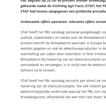
PBL begroot op 25 tot 40 procent minder broeikasga
gebeurde nadat de Stichting Agri Facts (STAF) het PB
STAF had tevens aangegeven een juridische procedur
Irrelevantie cijfers opvoeren, relevante cijfers verzw
STAF heeft het PBL vandaag opnieuw aangeklaagd, voo
politiek, stakeholders en media over de klimaatwinst
procent betreft de klimaatwinst wanneer in Europa h
worden gegeten en ook de akkerbouwproducten in de
voorstelling van zaken door meerdere, in feite irrele
klimaatwinst bij halvering van de vleesconsumptie o
vertroebeld en verzwegen, is in strijd met de wetensch
behoort na te streven.
STAF heeft het PBL vandaag verzocht per direct de cor
halvering van de vleesconsumptie. Die valt relatief gem
wetenschappelijke onderzoek waarop het PBL zich zeg
broeikasgassen, afhankelijk van wat men laat staan: k