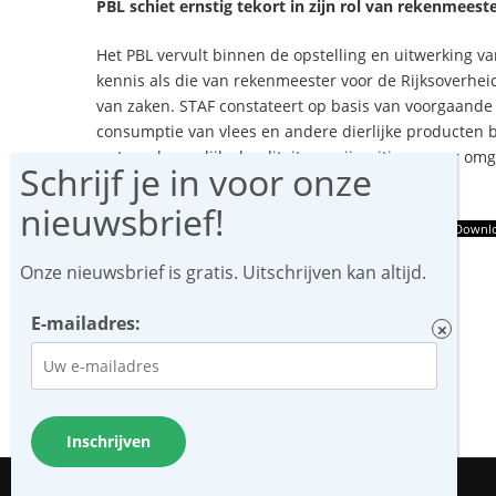
PBL schiet ernstig tekort in zijn rol van rekenmees
Het PBL vervult binnen de opstelling en uitwerking v
kennis als die van rekenmeester voor de Rijksoverheid
van zaken. STAF constateert op basis van voorgaande d
consumptie van vlees en andere dierlijke producten b
wetenschappelijke kwaliteit van zijn uitingen per o
voor kwaliteitsborging.
De brief die STAF naar PBL stuurde kunt u hier downloaden:
Downl
Onze nieuwsbrief is gratis. Uitschrijven kan altijd.
Deel via:
F
T
E
W
Li
E-mailadres:
a
w
m
h
n
c
itt
ai
at
k
e
er
l
s
e
b
A
dI