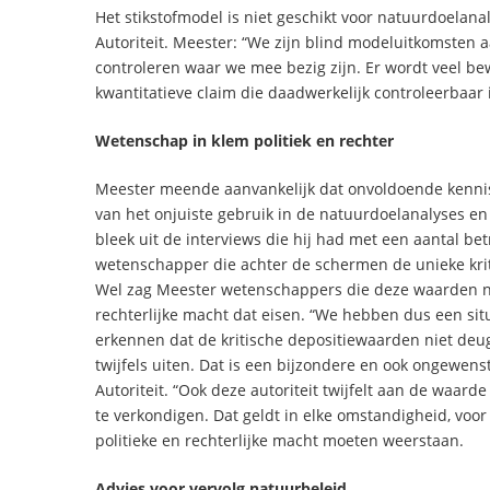
Het stikstofmodel is niet geschikt voor natuurdoelan
Autoriteit. Meester: “We zijn blind modeluitkomsten 
controleren waar we mee bezig zijn. Er wordt veel bew
kwantitatieve claim die daadwerkelijk controleerbaar i
Wetenschap in klem politiek en rechter
Meester meende aanvankelijk dat onvoldoende kennis
van het onjuiste gebruik in de natuurdoelanalyses en d
bleek uit de interviews die hij had met een aantal b
wetenschapper die achter de schermen de unieke kri
Wel zag Meester wetenschappers die deze waarden na
rechterlijke macht dat eisen. “We hebben dus een sit
erkennen dat de kritische depositiewaarden niet deuge
twijfels uiten. Dat is een bijzondere en ook ongewens
Autoriteit. “Ook deze autoriteit twijfelt aan de waarde
te verkondigen. Dat geldt in elke omstandigheid, vo
politieke en rechterlijke macht moeten weerstaan.
Advies voor vervolg natuurbeleid