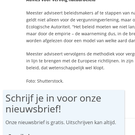
Meester adviseert beleidsmakers af te stappen van na
geldt niet alleen voor de vergunningverlening, maar 
Ecologische Autoriteit. “Het beleid moeten we niet la
maar door de empirie – de waarneming dus, in de bre
worden afgelezen door een model van welke aard dan
Meester adviseert vervolgens de methodiek voor verg
in lijn te brengen met de Europese richtlijnen. In zi
beleid, dat wetenschappelijk wel klopt.
Foto: Shutterstock.
Deel via:
F
T
E
W
Li
a
w
m
h
n
Onze nieuwsbrief is gratis. Uitschrijven kan altijd.
c
itt
ai
at
k