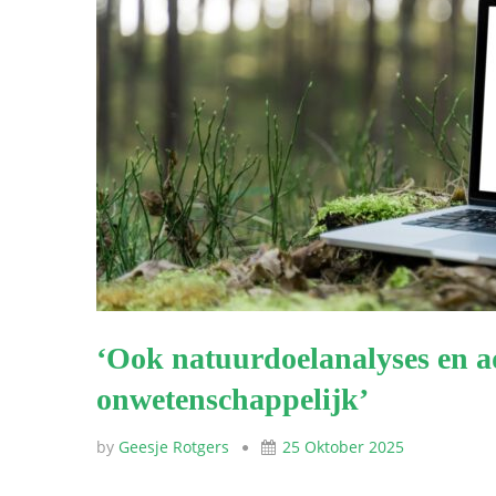
‘Ook natuurdoelanalyses en ad
onwetenschappelijk’
by
Geesje Rotgers
25 Oktober 2025