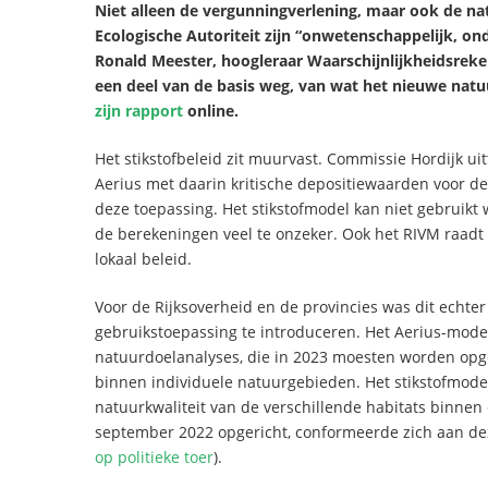
Niet alleen de vergunningverlening, maar ook de na
Ecologische Autoriteit zijn “onwetenschappelijk, on
Ronald Meester, hoogleraar Waarschijnlijkheidsreke
een deel van de basis weg, van wat het nieuwe na
zijn rapport
online.
Het stikstofbeleid zit muurvast. Commissie Hordijk uit
Aerius met daarin kritische depositiewaarden voor d
deze toepassing. Het stikstofmodel kan niet gebruikt 
de berekeningen veel te onzeker. Ook het RIVM raadt 
lokaal beleid.
Voor de Rijksoverheid en de provincies was dit echt
gebruikstoepassing te introduceren. Het Aerius-mod
natuurdoelanalyses, die in 2023 moesten worden opge
binnen individuele natuurgebieden. Het stikstofmode
natuurkwaliteit van de verschillende habitats binnen 
september 2022 opgericht, conformeerde zich aan deze
op politieke toer
).