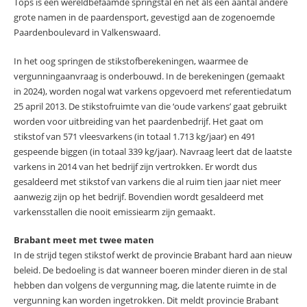
Tops is een wereldbefaamde springstal en net als een aantal andere
grote namen in de paardensport, gevestigd aan de zogenoemde
Paardenboulevard in Valkenswaard.
In het oog springen de stikstofberekeningen, waarmee de
vergunningaanvraag is onderbouwd. In de berekeningen (gemaakt
in 2024), worden nogal wat varkens opgevoerd met referentiedatum
25 april 2013. De stikstofruimte van die ‘oude varkens’ gaat gebruikt
worden voor uitbreiding van het paardenbedrijf. Het gaat om
stikstof van 571 vleesvarkens (in totaal 1.713 kg/jaar) en 491
gespeende biggen (in totaal 339 kg/jaar). Navraag leert dat de laatste
varkens in 2014 van het bedrijf zijn vertrokken. Er wordt dus
gesaldeerd met stikstof van varkens die al ruim tien jaar niet meer
aanwezig zijn op het bedrijf. Bovendien wordt gesaldeerd met
varkensstallen die nooit emissiearm zijn gemaakt.
Brabant meet met twee maten
In de strijd tegen stikstof werkt de provincie Brabant hard aan nieuw
beleid. De bedoeling is dat wanneer boeren minder dieren in de stal
hebben dan volgens de vergunning mag, die latente ruimte in de
vergunning kan worden ingetrokken. Dit meldt provincie Brabant