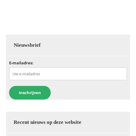
b
A
dI
o
p
n
o
p
k
Nieuwsbrief
E-mailadres:
Recent nieuws op deze website