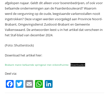
afgelopen najaar. Geldt dit alleen voor boerenbedrijven, of ook voor
befaamde ondernemingen aan de Paardenboulevard? Waarom
werd de vergunning op de oude, leegstaande varkensstallen nooit
ingetrokken? Deze vragen werden voorgelegd aan Provincie Noord-
Brabant, Omgevingsdienst Zuidoost-Brabant en Gemeente
Valkenswaard. De antwoorden leest u in het artikel dat verscheen in
het Staf-blad van december 2024.
(Foto: Shutterstock)
Download het artikel hier:
Brabant matst befaamde springstal met stikstofruimte
Downloaden
Deel via:
F
T
E
W
Li
a
w
m
h
n
c
itt
ai
at
k
e
er
l
s
e