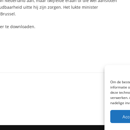
 Nederland aan, maar twijfelde eraan of die wel aansloten
udbaarheid uitte hij zijn zorgen. Het lukte minister
Brussel.
hier te downloaden.
Om de beste
informatie 
deze techno
verwerken. 
nadelige in
Acc