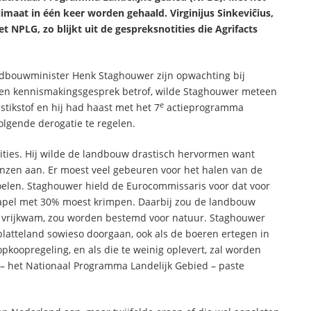
maat in één keer worden gehaald. Virginijus Sinkevi
ĉ
ius,
t NPLG, zo blijkt uit de gespreksnotities die Agrifacts
andbouwminister Henk Staghouwer zijn opwachting bij
 een kennismakingsgesprek betrof, wilde Staghouwer meteen
e
tikstof en hij had haast met het 7
actieprogramma
volgende derogatie te regelen.
ities. Hij wilde de landbouw drastisch hervormen want
nzen aan. Er moest veel gebeuren voor het halen van de
sdoelen. Staghouwer hield de Eurocommissaris voor dat voor
tapel met 30% moest krimpen. Daarbij zou de landbouw
 vrijkwam, zou worden bestemd voor natuur. Staghouwer
latteland sowieso doorgaan, ook als de boeren ertegen in
pkoopregeling, en als die te weinig oplevert, zal worden
 – het Nationaal Programma Landelijk Gebied – paste