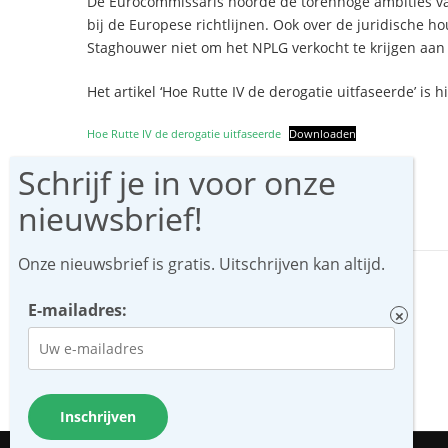
De Eurocommissaris hoorde de torenhoge ambities van
bij de Europese richtlijnen. Ook over de juridische ho
Staghouwer niet om het NPLG verkocht te krijgen aan 
Het artikel ‘Hoe Rutte IV de derogatie uitfaseerde’ is 
Hoe Rutte IV de derogatie uitfaseerde
Downloaden
Deel via:
F
T
E
W
Li
a
w
m
h
n
Onze nieuwsbrief is gratis. Uitschrijven kan altijd.
c
itt
ai
at
k
e
er
l
s
e
E-mailadres:
b
A
dI
o
p
n
o
p
k