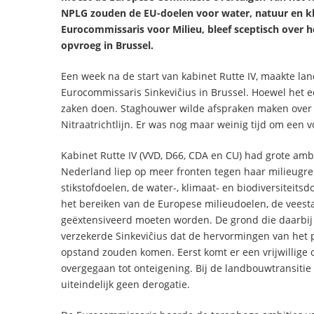
NPLG zouden de EU-doelen voor water, natuur en kli
Eurocommissaris voor Milieu, bleef sceptisch over he
opvroeg in Brussel.
Een week na de start van kabinet Rutte IV, maakte l
Eurocommissaris Sinkeviĉius in Brussel. Hoewel het
zaken doen. Staghouwer wilde afspraken maken over s
Nitraatrichtlijn. Er was nog maar weinig tijd om een 
Kabinet Rutte IV (VVD, D66, CDA en CU) had grote amb
Nederland liep op meer fronten tegen haar milieugre
stikstofdoelen, de water-, klimaat- en biodiversiteit
het bereiken van de Europese milieudoelen, de vees
geëxtensiveerd moeten worden. De grond die daarbij
verzekerde Sinkeviĉius dat de hervormingen van het p
opstand zouden komen. Eerst komt er een vrijwillige o
overgegaan tot onteigening. Bij de landbouwtransitie
uiteindelijk geen derogatie.