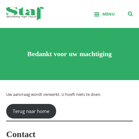
Skip
to
MENU
content
Stichting Agrifacts
Bedankt voor uw machtiging
Uw aanvraag wordt verwerkt. U hoeft niets te doen.
Terug naar home
Contact